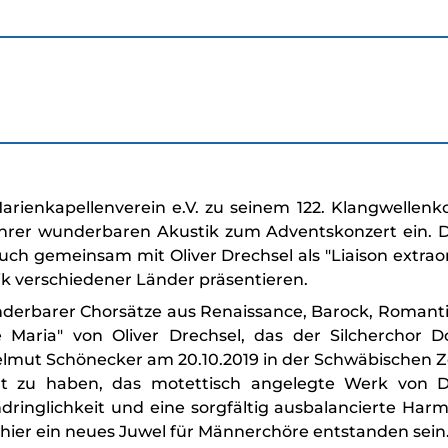
rienkapellenverein e.V. zu seinem 122. Klangwellenk
it ihrer wunderbaren Akustik zum Adventskonzert ein.
uch gemeinsam mit Oliver Drechsel als "Liaison extra
ik verschiedener Länder präsentieren.
derbarer Chorsätze aus Renaissance, Barock, Romanti
aria" von Oliver Drechsel, das der Silcherchor Do
lmut Schönecker am 20.10.2019 in der Schwäbischen Ze
rt zu haben, das motettisch angelegte Werk von 
indringlichkeit und eine sorgfältig ausbalancierte Ha
 hier ein neues Juwel für Männerchöre entstanden sei